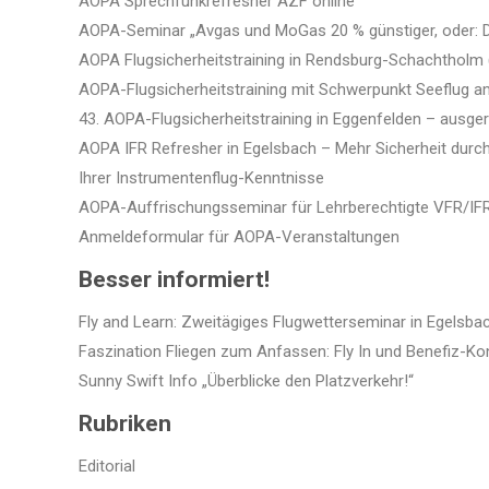
AOPA Sprechfunkrefresher AZF online
AOPA-Seminar „Avgas und MoGas 20 % günstiger, oder: 
AOPA Flugsicherheitstraining in Rendsburg-Schachtholm (
AOPA-Flugsicherheitstraining mit Schwerpunkt Seeflug a
43. AOPA-Flugsicherheitstraining in Eggenfelden – ausg
AOPA IFR Refresher in Egelsbach – Mehr Sicherheit durch
Ihrer Instrumentenflug-Kenntnisse
AOPA-Auffrischungsseminar für Lehrberechtigte VFR/IFR
Anmeldeformular für AOPA-Veranstaltungen
Besser informiert!
Fly and Learn: Zweitägiges Flugwetterseminar in Egelsba
Faszination Fliegen zum Anfassen: Fly In und Benefiz-Ko
Sunny Swift Info „Überblicke den Platzverkehr!“
Rubriken
Editorial