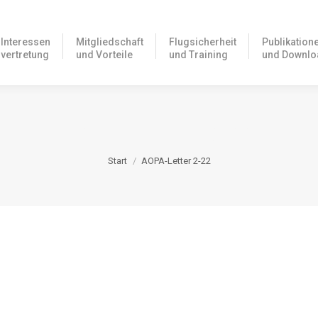
Interessen
Mitgliedschaft
Flugsicherheit
Publikation
vertretung
und Vorteile
und Training
und Downlo
AOPA-LETTER 2-22
Sie befinden sich hier:
Start
AOPA-Letter 2-22