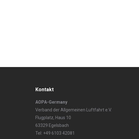
Kontakt
AOPA-Germany
Verband der Allgemeinen Luftfahrt e.V.
Flugplatz, Haus 10
63329 Egelsbach
Tel: +49 6103 42081