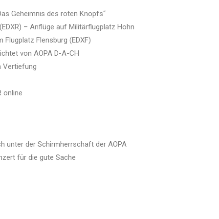
Das Geheimnis des roten Knopfs“
EDXR) – Anflüge auf Militärflugplatz Hohn
m Flugplatz Flensburg (EDXF)
erichtet von AOPA D-A-CH
 Vertiefung
 online
ch unter der Schirmherrschaft der AOPA
nzert für die gute Sache