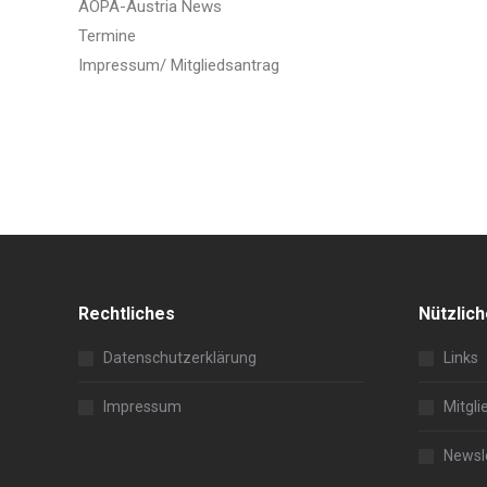
AOPA-Austria News
Termine
Impressum/ Mitgliedsantrag
Rechtliches
Nützlic
Datenschutzerklärung
Links
Impressum
Mitgli
Newsl