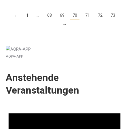
←
1
…
68
69
70
71
72
73
→
AOPA-APP
Anstehende
Veranstaltungen