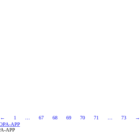
←
1
…
67
68
69
70
71
…
73
→
A-APP