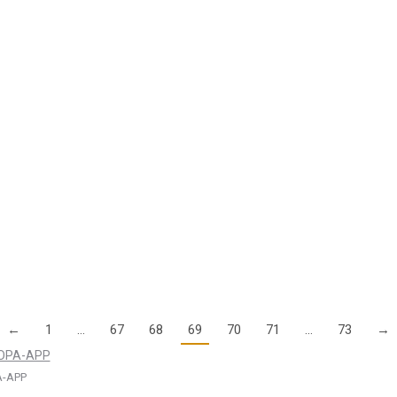
rsV), die vom Bundesrat beschlossen wurde und demnächst veröffentl
keitszeugnis…
ttersprachler – Verlängerungsprüfung im Dezembe
hen Lizenz, die keine deutschen Muttersprachler sind – also keinen 
←
1
…
67
68
69
70
71
…
73
→
-APP