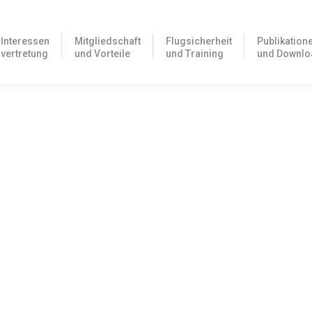
Interessen
Mitgliedschaft
Flugsicherheit
Publikation
vertretung
und Vorteile
und Training
und Downlo
 macht dick, schwanger oder ist steuerlich nicht absetzbar“. Davon ha
n mit Luftfahrtbehörden
auf unserer Internetseite vom 05.09.2014 und in unserer Zeitschrif