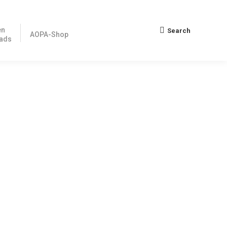
en
Search
Search:
AOPA-Shop
ads
t sich offensichtlich das Hessische Finanzgericht leiten
t AOPA-Letter über dieses Thema haben wir 304 Antworten