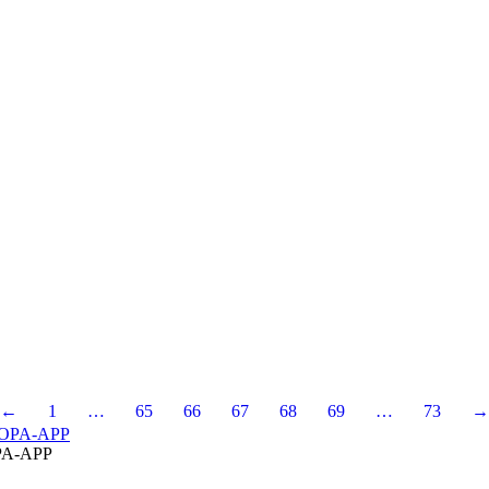
←
1
…
65
66
67
68
69
…
73
→
A-APP