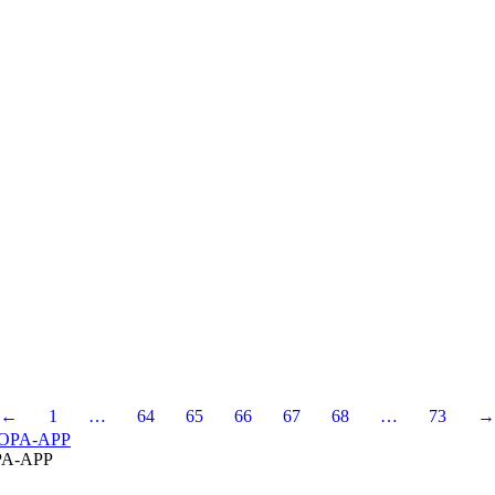
←
1
…
64
65
66
67
68
…
73
→
A-APP