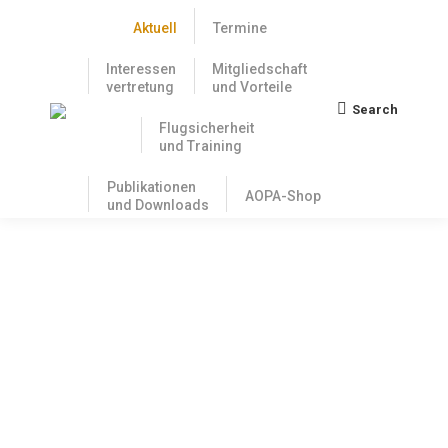
Aktuell
Termine
Interessen
Mitgliedschaft
vertretung
und Vorteile
Search
Search:
Flugsicherheit
und Training
Publikationen
AOPA-Shop
und Downloads
OPS-NCC Do It Yourself – ERAC und
IAOPA präsentieren OPS-NCC
Dokumentation auf der AERO
10. März 2016
Ab dem 26. August müssen auch die Betreiber von