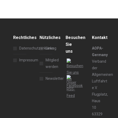
Rechtliches
Nützliches
Besuchen
Kontakt
Sie
Datenschutzerklärung
Links
AOPA-
uns
Germany
Impressum
Mitglied
Verband
werden
der
Allgemeinen
Newsletter
Luftfahrt
e.V.
Flugplatz,
Haus
10
63329