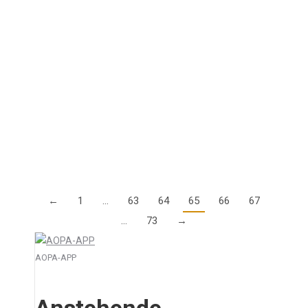
Genehmigungen für IFR Flugverfahren
9. Dezember 2015
Gilt der §24a LuftBO noch, und wie muss sich ein
Pilot qualifizieren? Im Rahmen der Umstellung von
bisherigem deutschen Recht auf europäisches Recht
gibt es immer wieder Unklarheiten, welche…
Details
←
1
…
63
64
65
66
67
…
73
→
AOPA-APP