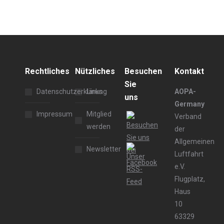
Rechtliches
Nützliches
Besuchen
Kontakt
Sie
Datenschutzerklärung
Links
AOPA-
uns
Germany
Impressum
Mitglied
Verband
werden
der
Allgemeinen
Newsletter
Luftfahrt
e.V.
Flugplatz,
Haus
10
63329