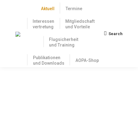
Aktuell
Termine
Interessen
Mitgliedschaft
vertretung
und Vorteile
Search
Search:
Flugsicherheit
und Training
Publikationen
AOPA-Shop
und Downloads
OPS-NCC Do It Yourself – ERAC und
IAOPA präsentieren OPS-NCC
Dokumentation auf der AERO
10. März 2016
Ab dem 26. August müssen auch die Betreiber von