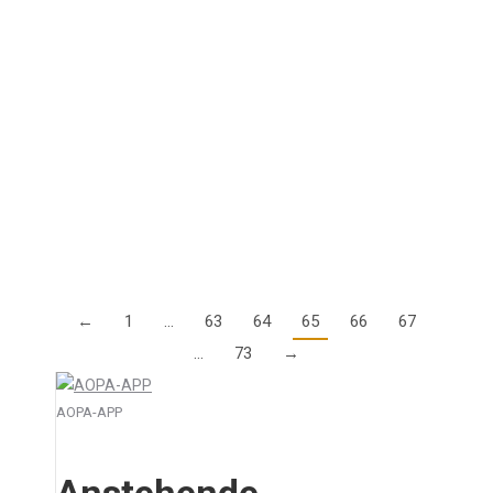
Genehmigungen für IFR Flugverfahren
9. Dezember 2015
Gilt der §24a LuftBO noch, und wie muss sich ein
Pilot qualifizieren? Im Rahmen der Umstellung von
bisherigem deutschen Recht auf europäisches Recht
gibt es immer wieder Unklarheiten, welche…
Details
←
1
…
63
64
65
66
67
…
73
→
AOPA-APP