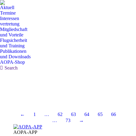
Aktuell
Termine
Interessen
vertretung
Mitgliedschaft
und Vorteile
Flugsicherheit
und Training
Publikationen
und Downloads
AOPA-Shop
Search:
Search
←
1
…
62
63
64
65
66
…
73
→
AOPA-APP