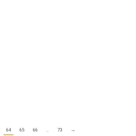
RO in ihrer 24. Auflage statt. Die internationale Fachmesse ist
 Am Bodensee zeigen…
ril
wir erfahren, dass eine NfL veröffentlicht wurde, die ab sofort
in weiteres Jahr bis…
64
65
66
…
73
→