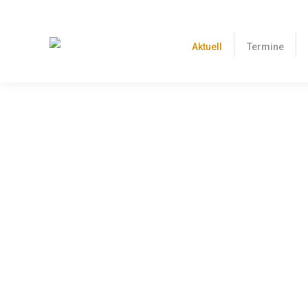
Aktuell
Termine
Droht das Ende des Kunstflugs in Deutsch
8. Juni 2016
Mit dem AIP AIC VFR 04/16, das am 9. Juni von der DFS v
ein schwerer Schlag versetzt werden. Offenbar hat das 
Details
Workshop der AOPA und der IDRF e. V. zur
Juli 2016
3. Juni 2016