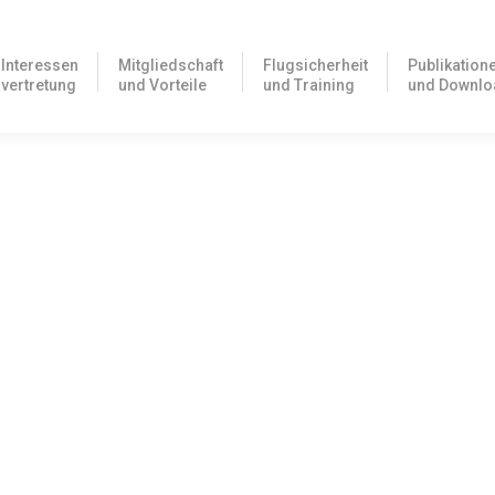
Interessen
Mitgliedschaft
Flugsicherheit
Publikation
vertretung
und Vorteile
und Training
und Downlo
land?
eröffentlicht werden wird, soll dem Motorkunstflug in Deutschland
Bundesministerium…
 Umsetzung der NCC-Vorschriften am 05. oder 06.