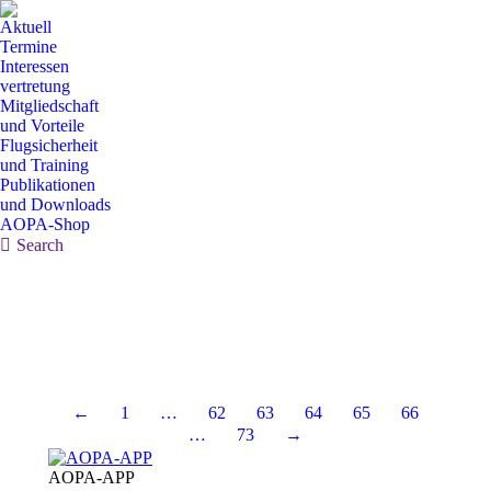
Aktuell
Termine
Interessen
vertretung
Mitgliedschaft
und Vorteile
Flugsicherheit
und Training
Publikationen
und Downloads
AOPA-Shop
Search:
Search
←
1
…
62
63
64
65
66
…
73
→
AOPA-APP