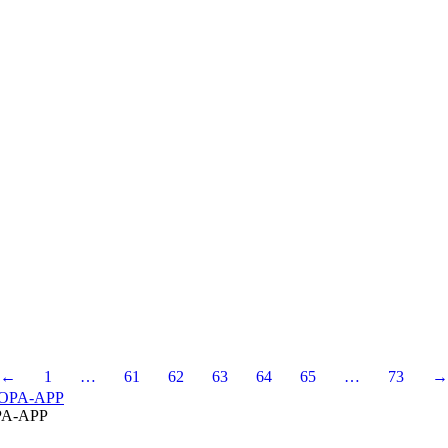
←
1
…
61
62
63
64
65
…
73
→
A-APP