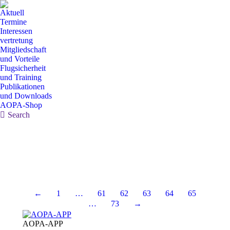
Aktuell
Termine
Interessen
vertretung
Mitgliedschaft
und Vorteile
Flugsicherheit
und Training
Publikationen
und Downloads
AOPA-Shop
Search:
Search
←
1
…
61
62
63
64
65
…
73
→
AOPA-APP