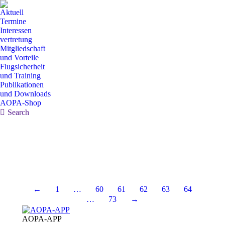
Aktuell
Termine
Interessen
vertretung
Mitgliedschaft
und Vorteile
Flugsicherheit
und Training
Publikationen
und Downloads
AOPA-Shop
Search:
Search
←
1
…
60
61
62
63
64
…
73
→
AOPA-APP