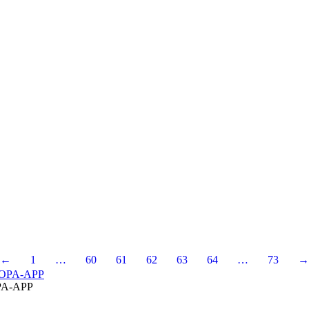
←
1
…
60
61
62
63
64
…
73
→
A-APP