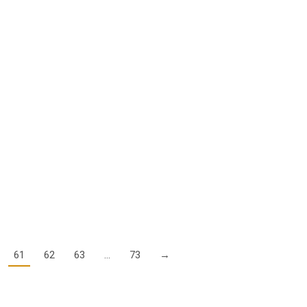
an Verkehrsminister Alexander Dobrindt gewandt. Darin weisen sie
ür den Luftverkehr ausgehen…
auf Fördermittel für die Umrüstung auf 8,33kHz-Funkgeräte
f Förderung fristgerecht zum 7. Februar 2017 eingereicht,…
61
62
63
…
73
→