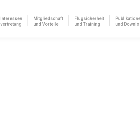
Interessen
Mitgliedschaft
Flugsicherheit
Publikation
vertretung
und Vorteile
und Training
und Downlo
z weiterhin möglich
A Lizenz weiterhin ohne zusätzliche EASA Lizenz in Deutschland
echenden EU-Vorschrift. Laut Informationen der…
eit vom 04. – 07. April 2017
es Gebäude am Flugplatz Egelsbach sind wir in den nächsten