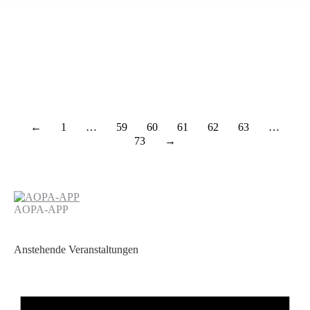
←
1
…
59
60
61
62
63
…
73
→
AOPA-APP
Anstehende Veranstaltungen