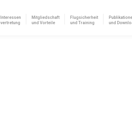
Interessen
Mitgliedschaft
Flugsicherheit
Publikation
vertretung
und Vorteile
und Training
und Downlo
 EU-Mitgliedsstaaten im Falle von Abweichungen von EU-
se im Artikel 14 der EU-Richtlinie 216/2008 klar beschriebenen…
ufgezeichnet werden
ahrtpersonal in Kraft getreten, die in ihrem §17 nunmehr