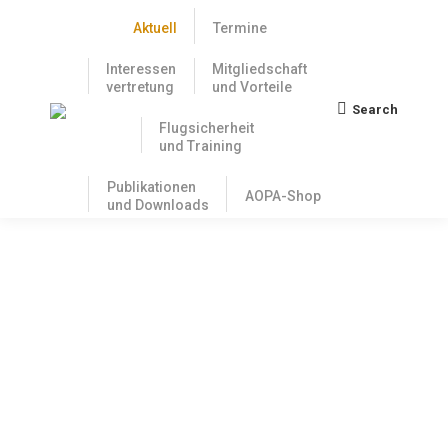
Aktuell
Termine
Interessen
Mitgliedschaft
vertretung
und Vorteile
Search
Search:
Flugsicherheit
und Training
Publikationen
AOPA-Shop
und Downloads
Auf der Suche nach Abweichlern
22. Juni 2017
Die Europäische Union hat klar vorgegeben, wie sich
die EU-Mitgliedsstaaten im Falle von Abweichungen
von EU-Luftfahrtrichtlinien zu verhalten haben. Leider