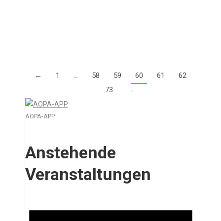
schnellstmöglich anmelden. Das IAOPA-Konsortium
hat Fördermittel für alle…
Details
←
1
…
58
59
60
61
62
…
73
→
AOPA-APP
Anstehende
Veranstaltungen