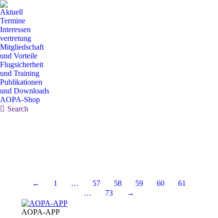
Aktuell
Termine
Interessen
vertretung
Mitgliedschaft
und Vorteile
Flugsicherheit
und Training
Publikationen
und Downloads
AOPA-Shop
Search:
Search
←
1
…
57
58
59
60
61
…
73
→
AOPA-APP