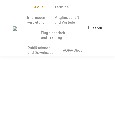
Aktuell
Termine
Interessen
Mitgliedschaft
vertretung
und Vorteile
Search
Search:
Flugsicherheit
und Training
Publikationen
AOPA-Shop
und Downloads
Avionik-Nachprüfungen wurden
abgeschafft – LBA hebt NfL auf
22. Dezember 2017
Durch die europäischen Vorschriften zur Wartung
der Luftfahrzeuge (Part M) und den Flugbetrieb (Part