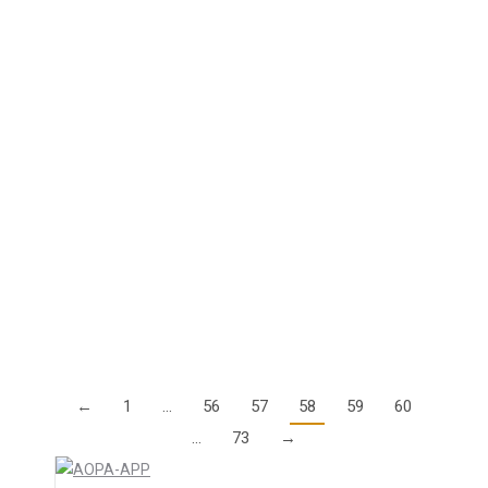
Aktueller Stand: TKG- und EMVG-
Beitragsbescheide
8. Oktober 2017
Im derzeitigen Musterverfahren – bei dem die
Bescheide der Jahre 2003/2004 geprüft werden –
wurde das Verfahren im Juni 2015 vom
Bundesverwaltungsgericht an das
Oberverwaltungsgericht Münster zur weiteren
Sachaufklärung zurückverwiesen.…
Details
←
1
…
56
57
58
59
60
…
73
→