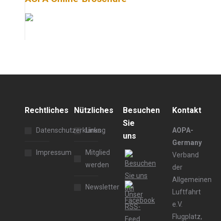
Rechtliches
Nützliches
Besuchen
Kontakt
Sie
Datenschutzerklärung
Links
AOPA-
uns
Germany
Impressum
Mitglied
Verband
werden
der
Allgemeinen
Newsletter
Luftfahrt
e.V.
Flugplatz,