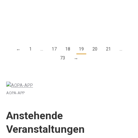
einige Luftraumänderungen im deutschen Luftraum in Kraft.
Luftraumänderungen erfordern eine Abstimmung zwischen…
Details
←
1
…
17
18
19
20
21
…
73
→
AOPA-APP
Anstehende
Veranstaltungen