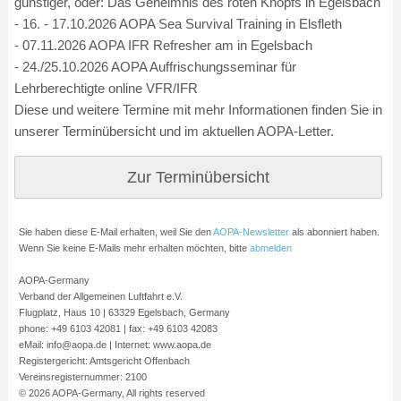
günstiger, oder: Das Geheimnis des roten Knopfs in Egelsbach
- 16. - 17.10.2026 AOPA Sea Survival Training in Elsfleth
- 07.11.2026 AOPA IFR Refresher am in Egelsbach
- 24./25.10.2026 AOPA Auffrischungsseminar für
Lehrberechtigte online VFR/IFR
Diese und weitere Termine mit mehr Informationen finden Sie in
unserer Terminübersicht und im aktuellen AOPA-Letter.
Zur Terminübersicht
Sie haben diese E-Mail erhalten, weil Sie den
AOPA-Newsletter
als
abonniert haben.
Wenn Sie keine E-Mails mehr erhalten möchten, bitte
abmelden
AOPA-Germany
Verband der Allgemeinen Luftfahrt e.V.
Flugplatz, Haus 10 | 63329 Egelsbach, Germany
phone: +49 6103 42081 | fax: +49 6103 42083
eMail: info@aopa.de | Internet: www.aopa.de
Registergericht: Amtsgericht Offenbach
Vereinsregisternummer: 2100
© 2026 AOPA-Germany, All rights reserved