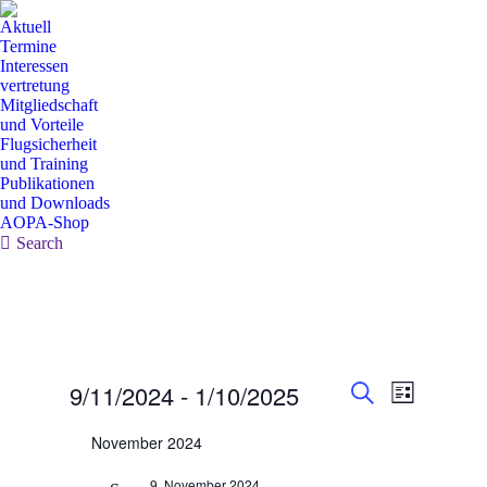
Aktuell
Termine
Interessen
vertretung
Mitgliedschaft
und Vorteile
Flugsicherheit
und Training
Publikationen
und Downloads
AOPA-Shop
Search:
Search
Veranstaltun
Veranstal
Veranstaltungen
9/11/2024
 - 
1/10/2025
Liste
Ansichten
Suche
Suche
Datum
Navigatio
wählen.
November 2024
und
Ansichten,
9. November 2024