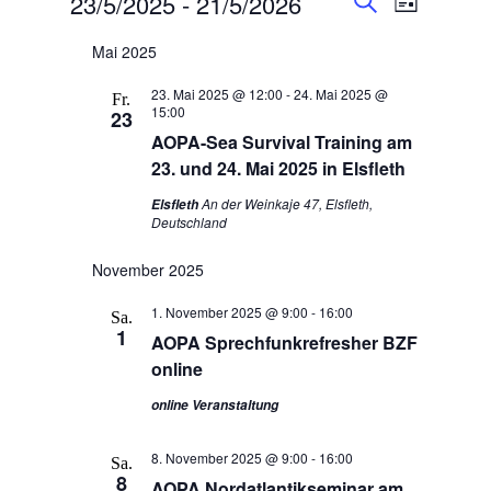
Veranstaltungen
23/5/2025
 - 
21/5/2026
Liste
Ansichten
Suche
Suche
Datum
Navigatio
wählen.
Mai 2025
und
Ansichten,
23. Mai 2025 @ 12:00
-
24. Mai 2025 @
Fr.
15:00
Navigation
23
AOPA-Sea Survival Training am
23. und 24. Mai 2025 in Elsfleth
An der Weinkaje 47, Elsfleth,
Elsfleth
Deutschland
November 2025
1. November 2025 @ 9:00
-
16:00
Sa.
1
AOPA Sprechfunkrefresher BZF
online
online Veranstaltung
8. November 2025 @ 9:00
-
16:00
Sa.
8
AOPA Nordatlantikseminar am